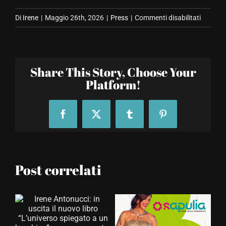
su
Di
Irene
|
Maggio 26th, 2026
|
Press
|
Commenti disabilitati
IL
NUOVO
LIBRO
Share This Story, Choose Your
DI
Platform!
IRENE
ANTON
REGIST
Facebook
X
Tumblr
Pinterest
IL
SOLD
OUT
AL
Post correlati
SALON
INTERN
DEL
LIBRO