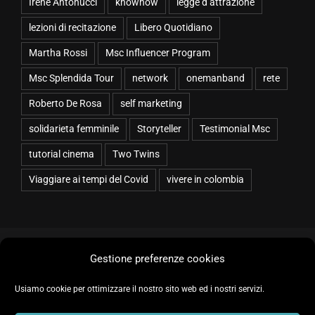
Martha Rossi
Msc Influencer Program
Msc Splendida Tour
network
onemanband
rete
Roberto De Rosa
self marketing
solidarieta femminile
Storyteller
Testimonial Msc
tutorial cinema
Two Twins
Viaggiare ai tempi del Covid
vivere in colombia
Copyright 2026 Irene Antonucci | Tutti i diritti riservati | Realizzazione
sito web a cura di:
OGS Informatica
Amazo
Gestione preferenze cookies
IMDB
Facebook
Instagram
YouTube
LinkedIn
Usiamo cookie per ottimizzare il nostro sito web ed i nostri servizi.