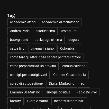
accademia attori
accademia di recitazione
Andrea Paris
attoricinema
avventura
background
backstage cinema
bogota
catcalling
cinema italiano
Colombia
come fare gli attori cosa sapere per fare l'attore
come prepararsi ad un provino
comunicazione
consigli per attorigiovani
Content Creator Italia
corso di autogestione
Digital Marketing
edm
Emiliano De Martino
energia positiva
Fabio De Vivo
factory
Giorgio Vanni
Incontri straordinari
Irene Antonucci
knowhow
legge d attrazione
lezioni di recitazione
Libero Quotidiano