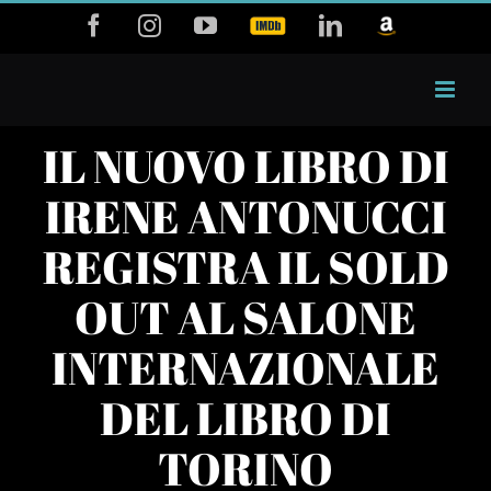
Salta
Facebook
Instagram
YouTube
IMDB
LinkedIn
Amazon
al
contenuto
IL NUOVO LIBRO DI
IRENE ANTONUCCI
REGISTRA IL SOLD
OUT AL SALONE
INTERNAZIONALE
DEL LIBRO DI
TORINO