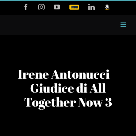
Salta
Facebook
Instagram
YouTube
IMDB
LinkedIn
Amazon
al
contenuto
Irene Antonucci –
Giudice di All
Together Now 3