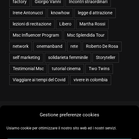
factory
Giorgio Vanni
Incontri straordinari
Irene Antonucci
knowhow
legge d attrazione
lezioni di recitazione
Libero
Martha Rossi
Msc Influencer Program
Msc Splendida Tour
network
onemanband
rete
Roberto De Rosa
self marketing
solidarieta femminile
Storyteller
Testimonial Msc
tutorial cinema
Two Twins
Viaggiare ai tempi del Covid
vivere in colombia
Gestione preferenze cookies
Copyright 2026 Irene Antonucci | Tutti i diritti riservati | Realizzazione
sito web a cura di:
OGS Informatica
Usiamo cookie per ottimizzare il nostro sito web ed i nostri servizi.
Amazo
IMDB