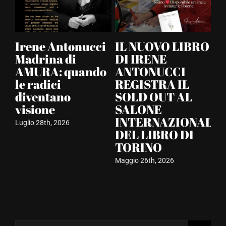
Irene Antonu
in uscita il 
ntonucci
IL NUOVO LIBRO
libro “L’uni
 di
DI IRENE
spiegato a u
 quando
ANTONUCCI
bambino” e 
i
REGISTRA IL
percorso tra
no
SOLD OUT AL
formazione,
SALONE
cultura e
INTERNAZIONALE
2026
impegno sul
DEL LIBRO DI
territorio
TORINO
Aprile 28th, 2026
Maggio 26th, 2026