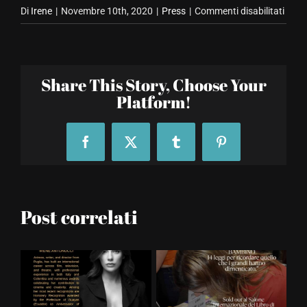
su
Di
Irene
|
Novembre 10th, 2020
|
Press
|
Commenti disabilitati
Irene
Anto
–
Share This Story, Choose Your
Giudi
Platform!
di
All
Toge
Facebook
X
Tumblr
Pinterest
Now
3
Post correlati